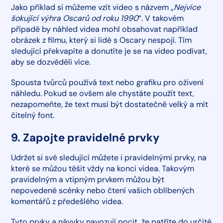
Jako příklad si můžeme vzít video s názvem „
Nejvíce
šokující výhra Oscarů od roku 1990
“. V takovém
případě by náhled videa mohl obsahovat například
obrázek z filmu, který si lidé s Oscary nespojí. Tím
sledující překvapíte a donutíte je se na video podívat,
aby se dozvěděli více.
Spousta tvůrců používá text nebo grafiku pro oživení
náhledu. Pokud se ovšem ale chystáte použít text,
nezapomeňte, že text musí být dostatečně velký a mít
čitelný font.
9. Zapojte pravidelné prvky
Udržet si své sledující můžete i pravidelnými prvky, na
které se můžou těšit vždy na konci videa. Takovým
pravidelným a vtipným prvkem můžou být
nepovedené scénky nebo čtení vašich oblíbených
komentářů z předešlého videa.
Tyto prvky a návyky navozují pocit, že patříte do určité