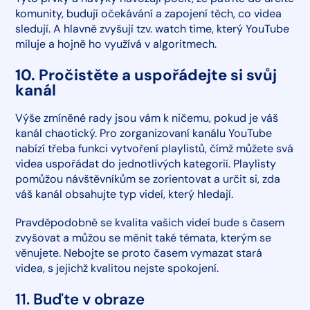
komunity, budují očekávání a zapojení těch, co videa
sledují. A hlavně zvyšují tzv. watch time, který YouTube
miluje a hojně ho využívá v algoritmech.
10. Pročistěte a uspořádejte si svůj
kanál
Výše zmíněné rady jsou vám k ničemu, pokud je váš
kanál chaotický. Pro zorganizovaní kanálu YouTube
nabízí třeba funkci vytvoření playlistů, čímž můžete svá
videa uspořádat do jednotlivých kategorií. Playlisty
pomůžou návštěvníkům se zorientovat a určit si, zda
váš kanál obsahujte typ videí, který hledají.
Pravděpodobně se kvalita vašich videí bude s časem
zvyšovat a můžou se měnit také témata, kterým se
věnujete. Nebojte se proto časem vymazat stará
videa, s jejichž kvalitou nejste spokojení.
11. Buďte v obraze