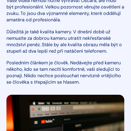
Vaše videa nemusí nutně vyhrávat Oscara, ale musí
být profesionální. Velkou pozornost věnujte osvětlení a
zvuku. To jsou dva významné elementy, které oddělují
amatéra od profesionála.
Důležitá je také kvalita kamery. V dnešní době už
nemusíte za dobrou kameru utratit nekřesťanské
množství peněz. Stále by ale kvalita obrazu měla být o
stupeň až dva lepší než při natáčení telefonem.
Posledním článkem je člověk. Nedávejte před kameru
někoho, kdo se tam necítí komfortně, vaši sledující to
poznají. Nikdo nechce poslouchat nervózně vrtějícího
se člověka s třepajícím se hlasem.