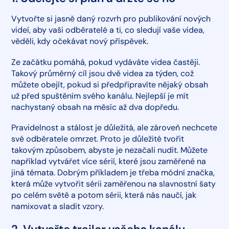
Vytvořte si jasně daný rozvrh pro publikování nových
videí, aby vaši odběratelé a ti, co sledují vaše videa,
věděli, kdy očekávat nový příspěvek.
Ze začátku pomáhá, pokud vydáváte videa častěji.
Takový průměrný cíl jsou dvě videa za týden, což
můžete obejít, pokud si předpřipravíte nějaký obsah
už před spuštěním svého kanálu. Nejlepší je mít
nachystaný obsah na měsíc až dva dopředu.
Pravidelnost a stálost je důležitá, ale zároveň nechcete
své odběratele omrzet. Proto je důležité tvořit
takovým způsobem, abyste je nezačali nudit. Můžete
například vytvářet více sérií, které jsou zaměřené na
jiná témata. Dobrým příkladem je třeba módní značka,
která může vytvořit sérii zaměřenou na slavnostní šaty
po celém světě a potom sérii, která nás naučí, jak
namixovat a sladit vzory.