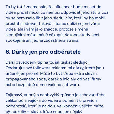
To by totiž znamenalo, že influencer bude muset do
videa přidat něco, co nemusí odpovídat jeho stylu, což
by se nemuselo líbit jeho sledujícím, kteří by ho mohli
přestat sledovat. Taková situace ublíží nejen tvůrci
videa, ale i vám jako značce, protože s méně
sledujícími máte méně nákupů. Nakonec tedy není
spokojená ani jedna zúčastněná strana.
6. Dárky jen pro odběratele
Další osvědčený tip na to, jak získat sledující.
Obdarujte své followers reklamními dárky, které jsou
určené jen pro ně. Může to být třeba extra sleva z
propagovaného zboží, dárek s iniciály od vaší firmy
nebo bezplatné demo vašeho softwaru.
Zajímavý, vtipný a neobvyklý způsob je schovat třeba
velikonoční vajíčka do videa a odměnit 5 prvních
odběratelů, kteří je najdou. Velikonoční vajíčko může
být cokoliv – slovo, fráze nebo jen nějaký