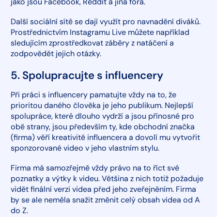
jako jsou Facebook, Reddit a jiná fóra.
Další sociální sítě se dají využít pro navnadění diváků.
Prostřednictvím Instagramu Live můžete například
sledujícím zprostředkovat záběry z natáčení a
zodpovědět jejich otázky.
5. Spolupracujte s influencery
Při práci s influencery pamatujte vždy na to, že
prioritou daného člověka je jeho publikum. Nejlepší
spolupráce, které dlouho vydrží a jsou přínosné pro
obě strany, jsou především ty, kde obchodní značka
(firma) věří kreativitě influencera a dovolí mu vytvořit
sponzorované video v jeho vlastním stylu.
Firma má samozřejmě vždy právo na to říct své
poznatky a výtky k videu. Většina z nich totiž požaduje
vidět finální verzi videa před jeho zveřejněním. Firma
by se ale neměla snažit změnit celý obsah videa od A
do Z.