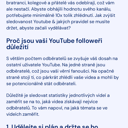
bratranci, kolegové a přátelé vás odebírají, což vám
ale nestačí. Abyste obhájili hodnotu svého kanálu,
potřebujete minimálně 10x tolik zhlédnutí. Jak zvýšit
sledovanost Youtube & jakých pravidel se musíte
držet, abyste začali vydělávat?
Proč jsou vaši YouTube followeři
důležití
S větším počtem odběratelů se zvyšuje váš dosah na
ostatní uživatele YouTube. Na jedné straně jsou
odběratelé, což jsou vaši věrní fanoušci. Na opačné
straně stojí ti, co párkrát zhlédli vaše videa a mohli by
se potencionálně stát odběrateli.
Důležité je sledovat statistiky jednotlivých videí a
zaměřit se na to, jaká videa získávají nejvíce
odběratelů. To vám napoví, na jaká témata se ve
videích zaměřit.
1. Udělejte si plán a držte se ho