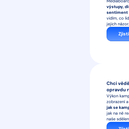
Mediaboa
výstupy, di
sentiment
vidím, co lid
jejich názor.
Zjist
Chci vědě
opravdu 
Výkon kamp
zobrazení a 
jak se kam
jak na ně r
naše sdělení
Zjist