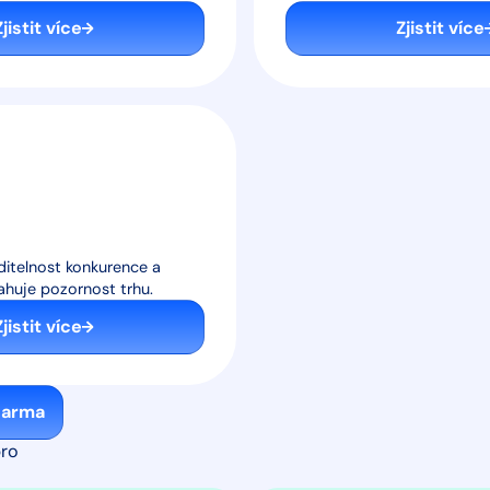
Zjistit více
Zjistit více
ditelnost konkurence a
tahuje pozornost trhu.
Zjistit více
darma
ro