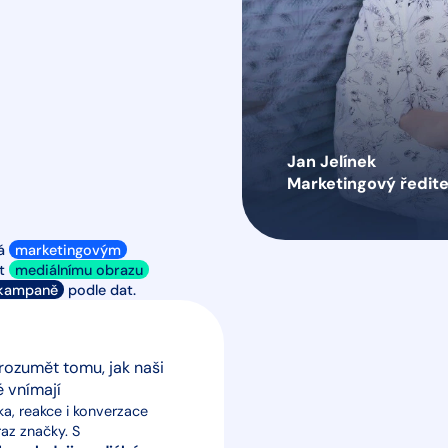
Jan Jelínek
Marketingový ředite
há
marketingovým
ět
mediálnímu obrazu
 kampaně
podle dat.
rozumět tomu, jak naši
é vnímají
a, reakce i konverzace
az značky. S