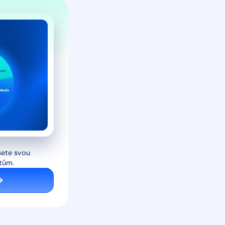
pšete svou
tům.