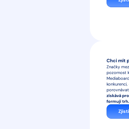
Chci mít p
Značky mez
pozornost k
Mediaboard
konkurenci,
porovnávat
získává pro
formují trh
Zjist