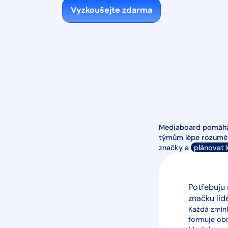
Vyzkoušejte zdarma
Mediaboard pomá
týmům lépe rozum
značky a
plánovat
Potřebuju 
značku lid
Každá zmínk
formuje obr