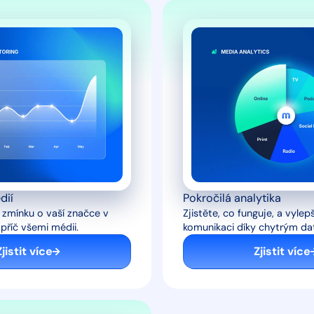
dií
Pokročilá analytika
 zmínku o vaší značce v
Zjistěte, co funguje, a vyle
příč všemi médii.
komunikaci díky chytrým da
Zjistit více
Zjistit více