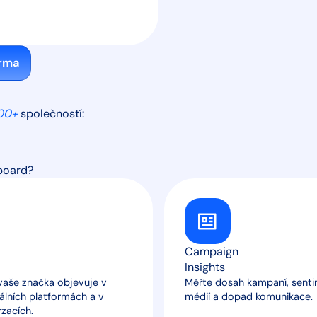
rma
00+
společností:
board?
Campaign
Insights
 vaše značka objevuje v
Měřte dosah kampaní, sent
álních platformách a v
médií a dopad komunikace.
zacích.