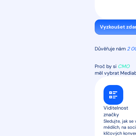
Vyzkoušet zda
Důvěřuje nám
2 0
Proč by si
CMO
měl vybrat Media
Viditelnost
značky
Sledujte, jak se
médiích, na soci
klíčových konver