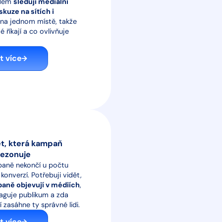
rdem
sleduji mediální
skuze na sítích i
na jednom místě, takže
é říkají a co ovlivňuje
it více
t, která kampaň
rezonuje
aně nekončí u počtu
konverzí. Potřebuji vidět,
paně objevují v médiích
,
eaguje publikum a zda
 zasáhne ty správné lidi.
it více