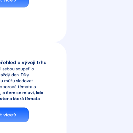
řehled o vývoji trhu
i sebou soupeří o
aždý den. Díky
u můžu sledovat
 oborová témata a
,
o čem se mluví, kdo
stor a která témata
.
it více