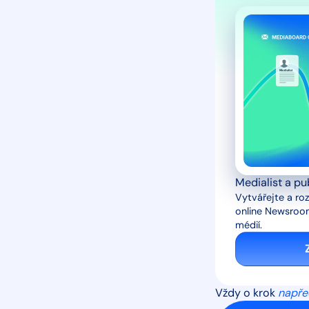
Medialist a pu
Vytvářejte a roz
online Newsroom
médií.
Vždy o krok
napře