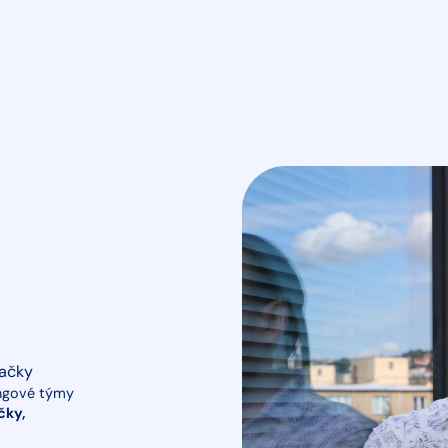
načky
ingové týmy
čky,