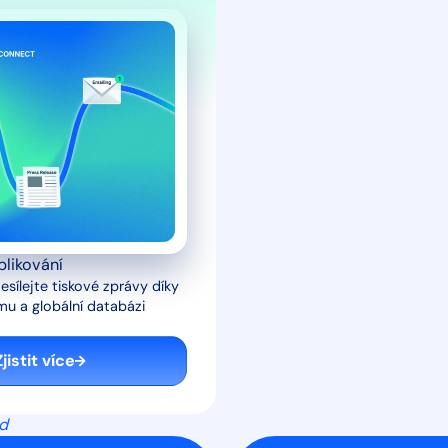
blikování
esílejte tiskové zprávy díky
u a globální databázi
Zjistit více
d