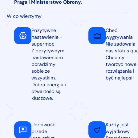
Praga
i
Ministerstwo Obrony
.
W co wierzymy
Pozytywne
Chęć
nastawienie =
wygrywania
supermoc
Nie zadowala
Z pozytywnym
nas status quo
nastawieniem
Chcemy
poradzimy
tworzyć nowe
sobie ze
rozwiązania i
wszystkim.
być najlepsi!
Dobra energia i
otwartość są
kluczowe.
Uczciwość
Każdy jest
przede
wyjątkowy