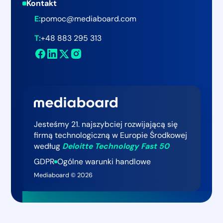
Kontakt
Cennik
Agencje
Webinary i wydarzenia
Mediaboard Insights
E:
pomoc@mediaboard.com
Kariera
Sektor publiczny
Historie klientów
T:
+48 883 295 313
Newsroom
Kontakt
Jesteśmy 21. najszybciej rozwijającą się
firmą technologiczną w Europie Środkowej
według
Deloitte Technology Fast 50
GDPR
Ogólne warunki handlowe
Mediaboard ©
2026