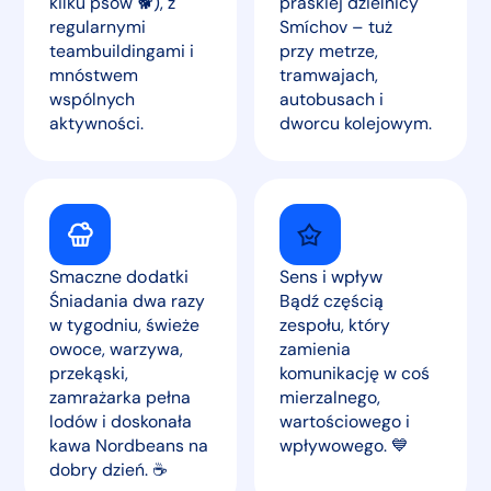
kilku psów 🐕), z
praskiej dzielnicy
regularnymi
Smíchov – tuż
teambuildingami i
przy metrze,
mnóstwem
tramwajach,
wspólnych
autobusach i
aktywności.
dworcu kolejowym.
Smaczne dodatki
Sens i wpływ
Śniadania dwa razy
Bądź częścią
w tygodniu, świeże
zespołu, który
owoce, warzywa,
zamienia
przekąski,
komunikację w coś
zamrażarka pełna
mierzalnego,
lodów i doskonała
wartościowego i
kawa Nordbeans na
wpływowego. 💙
dobry dzień. ☕