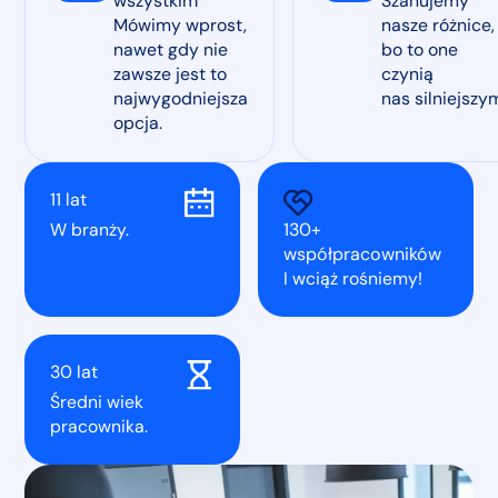
wszystkim
Szanujemy
Mówimy wprost,
nasze różnice,
nawet gdy nie
bo to one
zawsze jest to
czynią
najwygodniejsza
nas silniejszym
opcja.
11 lat
W branży.
130+
współpracowników
I wciąż rośniemy!
30 lat
Średni wiek
pracownika.