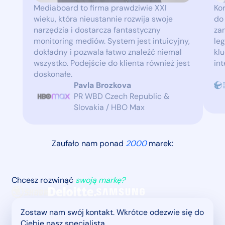
Mediaboard to firma prawdziwie XXI
Ko
wieku, która nieustannie rozwija swoje
do
narzędzia i dostarcza fantastyczny
za
monitoring mediów. System jest intuicyjny,
le
dokładny i pozwala łatwo znaleźć niemal
kl
wszystko. Podejście do klienta również jest
in
doskonałe.
Pavla Brozkova
PR WBD Czech Republic &
Slovakia / HBO Max
Zaufało nam ponad
2000
marek:
Chcesz rozwinąć
swoją markę?
Zostaw nam swój kontakt. Wkrótce odezwie się do
Ciebie nasz specjalista.