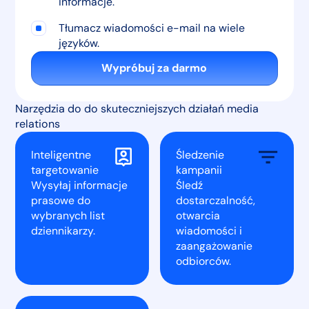
informacje.
Tłumacz wiadomości e-mail na wiele
języków.
Wypróbuj za darmo
Narzędzia do do skuteczniejszych działań media
relations
Inteligentne
Śledzenie
targetowanie
kampanii
Wysyłaj informacje
Śledź
prasowe do
dostarczalność,
wybranych list
otwarcia
dziennikarzy.
wiadomości i
zaangażowanie
odbiorców.