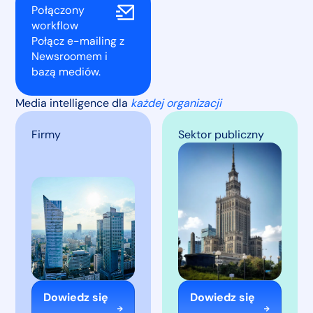
Połączony
workflow
Połącz e-mailing z
Newsroomem i
bazą mediów.
Media intelligence dla
każdej organizacji
Firmy
Sektor publiczny
Dowiedz się
Dowiedz się