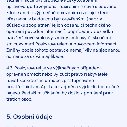
seznam může být průběžně Poskytovatelem
upravován, a to zejména rozšířením o nově sledované
zdroje anebo výjimečně omezením o zdroje, které
přestanou v budoucnu být otevřenými (např. v
důsledku zpoplatnění jejich obsahu či technického
opatření původce informací), popřípadě v důsledku
uzavření nové smlouvy, změny smlouvy či skončení
smlouvy mezi Poskytovatelem a původcem informací.
Změny podle tohoto odstavce nemají vliv na sjednanou
odměnu za užívání aplikace.
4.3. Poskytovatel je ve výjimečných případech
oprávněn omezit nebo vyloučit právo Nabyvatele
užívat konkrétní informace zpřístupňované
prostřednictvím Aplikace, zejména vyjde-li dodatečně
najevo, že dalším užíváním by došlo k porušení práv
třetích osob.
5. Osobní údaje