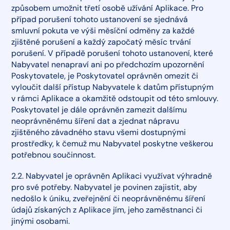
způsobem umožnit třetí osobě užívání Aplikace. Pro
případ porušení tohoto ustanovení se sjednává
smluvní pokuta ve výši měsíční odměny za každé
zjištěné porušení a každý započatý měsíc trvání
porušení. V případě porušení tohoto ustanovení, které
Nabyvatel nenapraví ani po předchozím upozornění
Poskytovatele, je Poskytovatel oprávněn omezit či
vyloučit další přístup Nabyvatele k datům přístupným
v rámci Aplikace a okamžitě odstoupit od této smlouvy.
Poskytovatel je dále oprávněn zamezit dalšímu
neoprávněnému šíření dat a zjednat nápravu
zjištěného závadného stavu všemi dostupnými
prostředky, k čemuž mu Nabyvatel poskytne veškerou
potřebnou součinnost.
2.2. Nabyvatel je oprávněn Aplikaci využívat výhradně
pro své potřeby. Nabyvatel je povinen zajistit, aby
nedošlo k úniku, zveřejnění či neoprávněnému šíření
údajů získaných z Aplikace jím, jeho zaměstnanci či
jinými osobami.