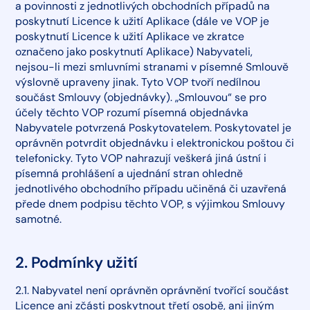
a povinnosti z jednotlivých obchodních případů na
poskytnutí Licence k užití Aplikace (dále ve VOP je
poskytnutí Licence k užití Aplikace ve zkratce
označeno jako poskytnutí Aplikace) Nabyvateli,
nejsou-li mezi smluvními stranami v písemné Smlouvě
výslovně upraveny jinak. Tyto VOP tvoří nedílnou
součást Smlouvy (objednávky). „Smlouvou“ se pro
účely těchto VOP rozumí písemná objednávka
Nabyvatele potvrzená Poskytovatelem. Poskytovatel je
oprávněn potvrdit objednávku i elektronickou poštou či
telefonicky. Tyto VOP nahrazují veškerá jiná ústní i
písemná prohlášení a ujednání stran ohledně
jednotlivého obchodního případu učiněná či uzavřená
přede dnem podpisu těchto VOP, s výjimkou Smlouvy
samotné.
2. Podmínky užití
2.1. Nabyvatel není oprávněn oprávnění tvořící součást
Licence ani zčásti poskytnout třetí osobě, ani jiným